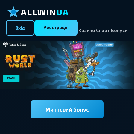
ALLWIN
UA
Реєстрація
Вхід
Казино
Спорт
Бонуси
Миттєвий бонус